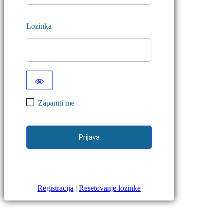
Lozinka
Zapamti me
Registracija
|
Resetovanje lozinke