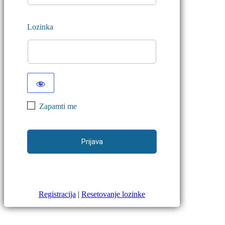
Lozinka
Zapamti me
Registracija
|
Resetovanje lozinke